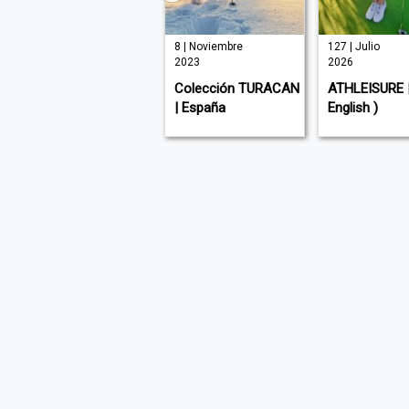
644 | Mayo
8 | Noviembre
127 | Julio
2026
2023
2026
WEEKEND |
Colección TURACAN
ATHLEISURE |
Argentina
| España
English )