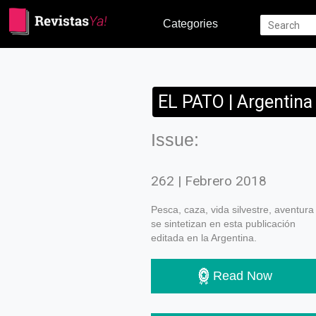
Categories
EL PATO | Argentina
Issue:
262 | Febrero 2018
Pesca, caza, vida silvestre, aventura
se sintetizan en esta publicación
editada en la Argentina.
Read Now