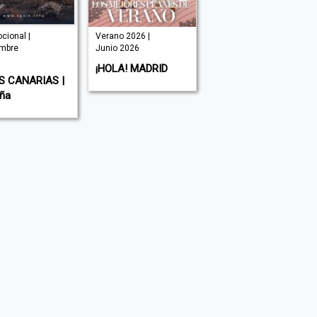
cional |
Verano 2026 |
| Junio 2026
mbre
Junio 2026
VERY MAGAZINE |
¡HOLA! MADRID
España
S CANARIAS |
ña