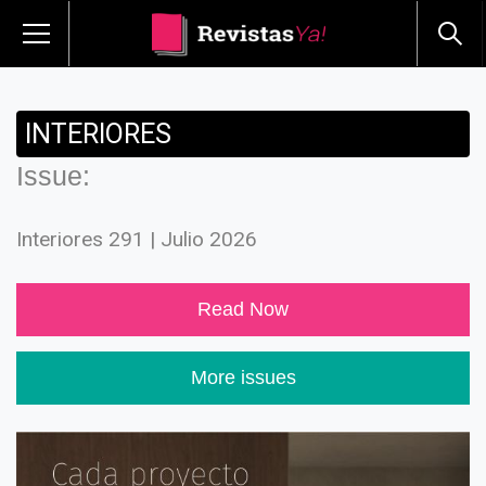
INTERIORES
Issue:
Interiores 291 | Julio 2026
Read Now
More issues