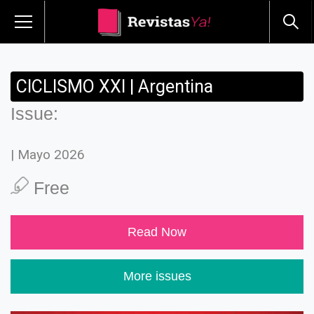
CICLISMO XXI | Argentina
Issue:
| Mayo 2026
Free
Read Now
More issues