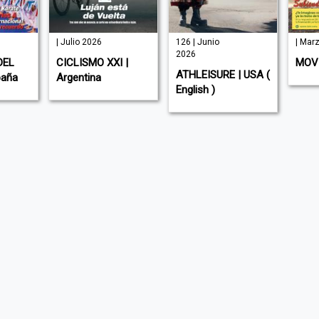
| Julio 2026
126 | Junio
| Mar
2026
DEL
CICLISMO XXI |
MOVI
ATHLEISURE | USA (
paña
Argentina
English )