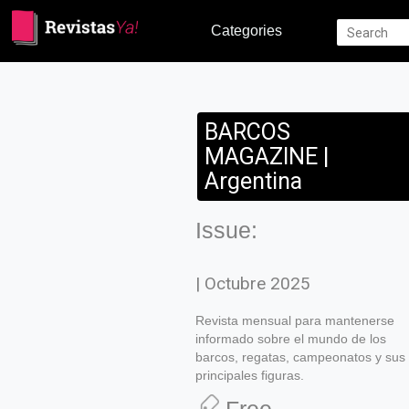
Categories
BARCOS
MAGAZINE |
Argentina
Issue:
| Octubre 2025
Revista mensual para mantenerse
informado sobre el mundo de los
barcos, regatas, campeonatos y sus
principales figuras.