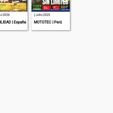
zo 2026
| Julio 2025
Julio/Agosto
2026 | Junio
LIDAD | España
MOTOTEC | Perú
2026
MEN'S HEALTH
ESPAñA