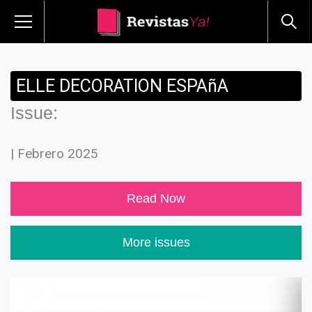
ELLE DECORATION ESPAñA
Issue:
| Febrero 2025
Read Now
More issues