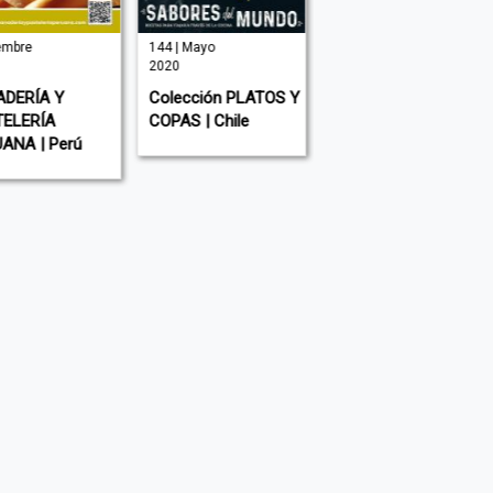
iembre
144 | Mayo
| Marzo 2018
2020
Colección TORTAS
DERÍA Y
Colección PLATOS Y
PARA VENDER I
ELERÍA
COPAS | Chile
Argentina
ANA | Perú