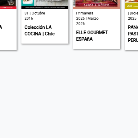
81 | Octubre
Primavera
| Dic
2016
2026 | Marzo
2025
2026
A
Colección LA
PANA
ELLE GOURMET
COCINA | Chile
PAST
ESPAñA
PERU