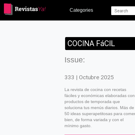
Categories
COCINA FáCIL
Issue:
333 | Octubre 2025
La revista de cocina con recetas
fáciles y económicas elaboradas con
productos de temporada que
soluciona tus menús diarios. Más de
50 ideas superapetitosas para come
bien, de forma variada y con el
mínimo gasto.