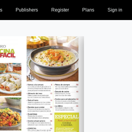
s
Publishers
Register
Plans
Sign in