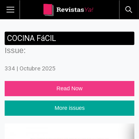
COCINA FáCIL
Issue:
334 | Octubre 2025
Read Now
More issues