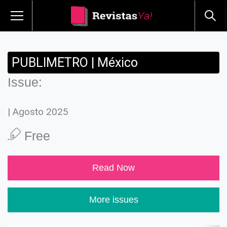
PUBLIMETRO | México
Issue:
| Agosto 2025
Free
Read Now
More issues