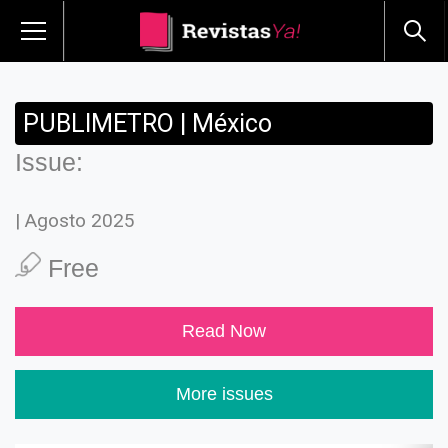
PUBLIMETRO | México
Issue:
| Agosto 2025
Free
Read Now
More issues