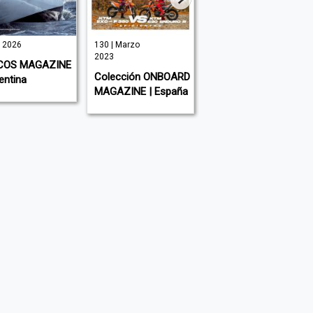
o 2026
130 | Marzo
692 | Agosto
2023
2026
COS MAGAZINE
Colección ONBOARD
AUTO BILD ESPAñA
entina
MAGAZINE | España