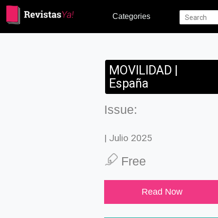
Categories
MOVILIDAD |
España
Issue:
| Julio 2025
Free
Read Now