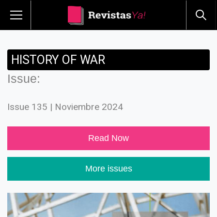
HISTORY OF WAR
Issue:
Issue 135 | Noviembre 2024
Read Now
More issues