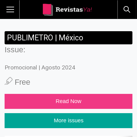
PUBLIMETRO | México
Issue:
Promocional | Agosto 2024
Free
Read Now
More issues