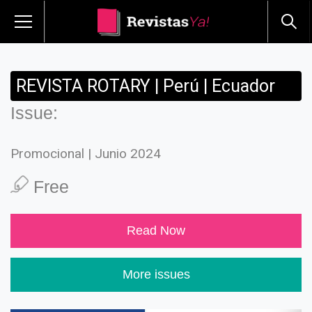
REVISTA ROTARY | Perú | Ecuador
Issue:
Promocional | Junio 2024
Free
Read Now
More issues