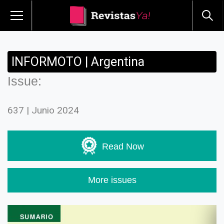
INFORMOTO | Argentina
Issue:
637 | Junio 2024
Read Now
More issues