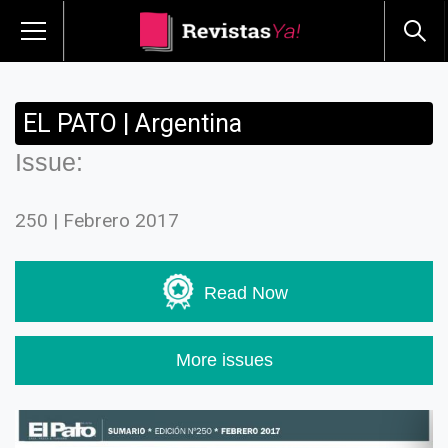
EL PATO | Argentina
Issue:
250 | Febrero 2017
Read Now
More issues