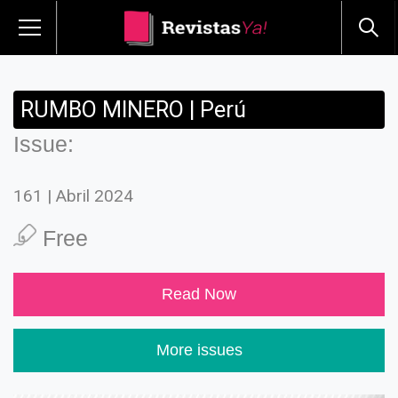
RUMBO MINERO | Perú
Issue:
161 | Abril 2024
Free
Read Now
More issues