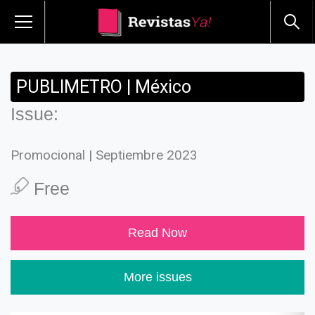
PUBLIMETRO | México
Issue:
Promocional | Septiembre 2023
Free
Read Now
More issues