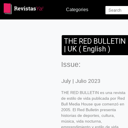
Categories
THE RED BULLETIN
| UK ( English )
Issue:
July | Julio 2023
THE RED BULLETIN es una revista
de estilo de vida publicada por Red
Bull Media House que comenzó en
2005. El Red Bulletin presenta
historias de deportes, cultura,
música, vida nocturna,
emprendimiento y estilo de vida.