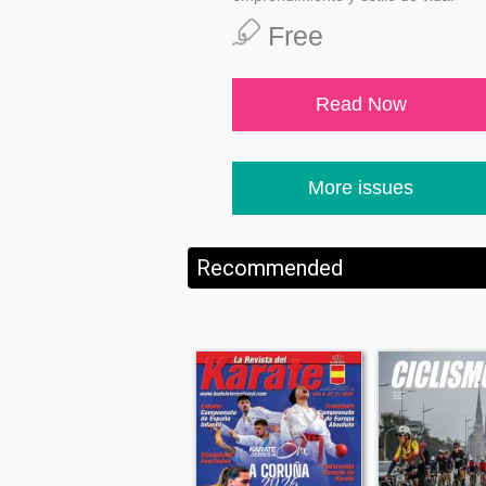
Free
Read Now
More issues
Recommended