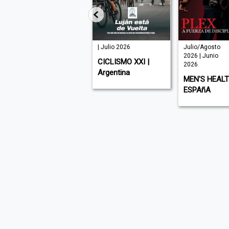
| Julio 2026
Julio/Agosto
A
2026 | Junio
A
TA DEL
CICLISMO XXI |
2026
M
 España
Argentina
MEN'S HEALTH
U
ESPAñA