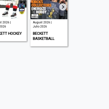
August 2026 |
August 2026 |
Sportviciou
Julio 2026
Julio 2026
Magazine #
| Julio 2026
BECKETT
220 TRIATHLON
SPORTVIC
BASKETBALL