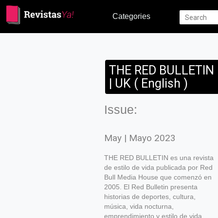
Categories
THE RED BULLETIN
| UK ( English )
Issue:
May | Mayo 2023
THE RED BULLETIN es una revista
de estilo de vida publicada por Red
Bull Media House que comenzó en
2005. El Red Bulletin presenta
historias de deportes, cultura,
música, vida nocturna,
emprendimiento y estilo de vida.