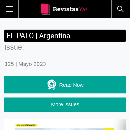
EL PATO | Argentina
Issue:
325 | Mayo 2023
Read Now
More issues