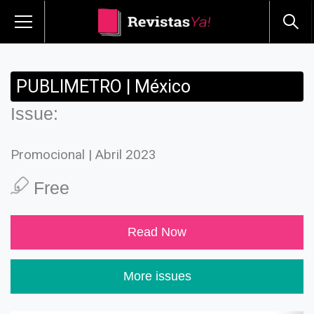
PUBLIMETRO | México
Issue:
Promocional | Abril 2023
Free
Read Now
More issues