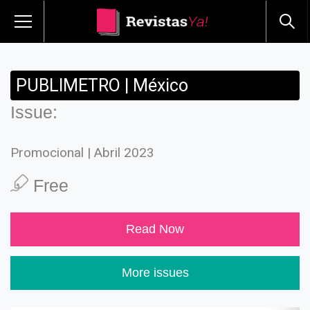
PUBLIMETRO | México
Issue:
Promocional | Abril 2023
Free
Read Now
More issues