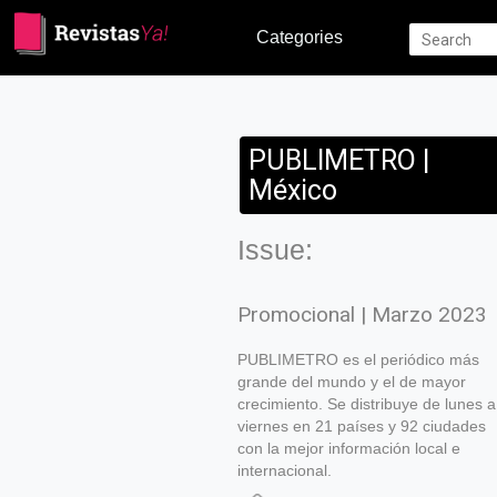
Categories
PUBLIMETRO |
México
Issue:
Promocional | Marzo 2023
PUBLIMETRO es el periódico más
grande del mundo y el de mayor
crecimiento. Se distribuye de lunes a
viernes en 21 países y 92 ciudades
con la mejor información local e
internacional.