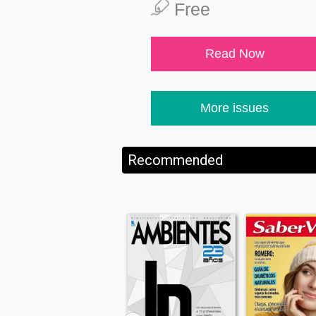
Free
Read Now
More issues
Recommended