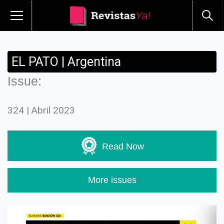
EL PATO | Argentina
Issue:
324 | Abril 2023
Read Now
More issues