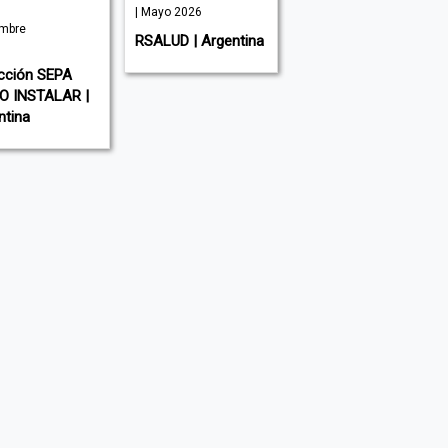
| Mayo 2026
| Julio 2026
mbre
RSALUD | Argentina
NOVA CIENCIA |
España
cción SEPA
 INSTALAR |
ntina