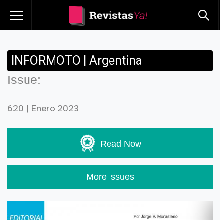
INFORMOTO | Argentina
Issue:
620 | Enero 2023
Read Now
More issues