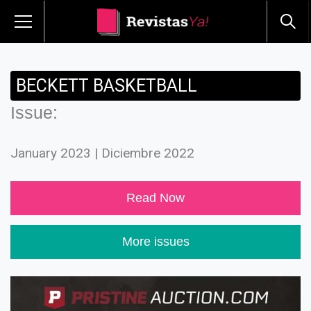
BECKETT BASKETBALL
Issue:
January 2023 | Diciembre 2022
Read Now
More issues