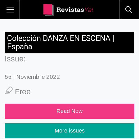
Colección DANZA EN ESCENA |
España
Issue:
55 | Noviembre 2022
Free
Read Now
More issues