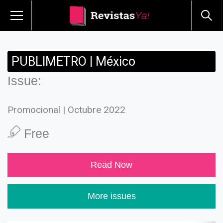
PUBLIMETRO | México
Issue:
Promocional | Octubre 2022
Free
Read Now
More issues