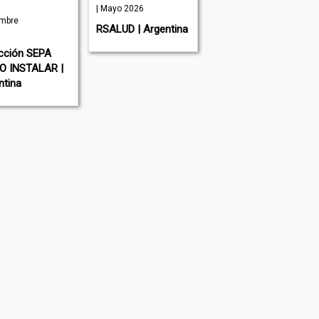
| Mayo 2026
| Julio 2026
mbre
RSALUD | Argentina
NOVA CIENCIA |
España
cción SEPA
 INSTALAR |
ntina