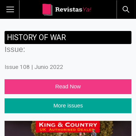
HISTORY OF WAR
Issue:
Issue 108 | Junio 2022
Read Now
More issues