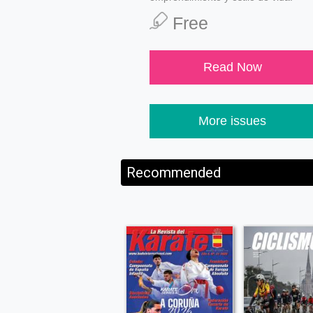
Free
Read Now
More issues
Recommended