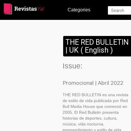
Categories
THE RED BULLETIN
| UK ( English )
Issue:
Promocional | Abril 2022
THE RED BULLETIN es una revista
de estilo de vida publicada por Red
Bull Media House que comenzó en
2005. El Red Bulletin presenta
historias de deportes, cultura,
música, vida nocturna,
emprendimiento y estilo de vida.