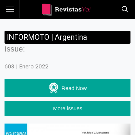
INFORMOTO | Argentina
Issue:
603 | Enero 2022
Read Now
More issues