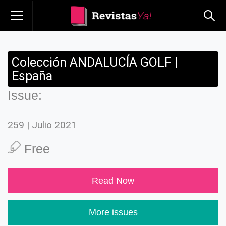
Colección ANDALUCÍA GOLF |
España
Issue:
259 | Julio 2021
Free
Read Now
More issues