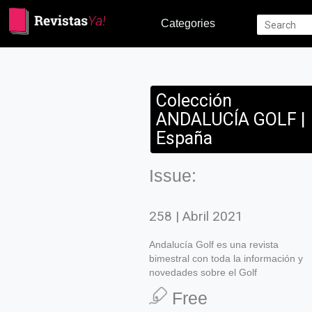
Categories
Colección
ANDALUCÍA GOLF |
España
Issue:
258 | Abril 2021
Andalucía Golf es una revista
bimestral con toda la información y
novedades sobre el Golf
Free