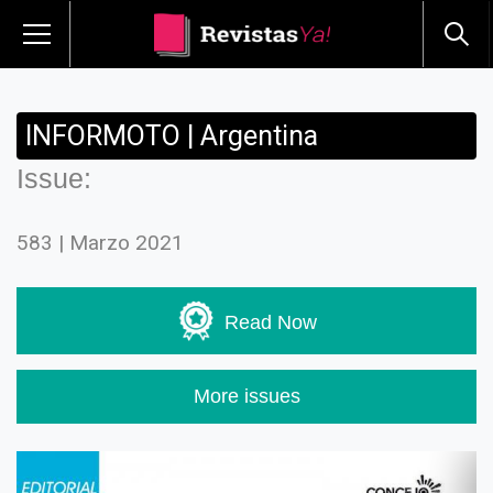
INFORMOTO | Argentina
Issue:
583 | Marzo 2021
Read Now
More issues