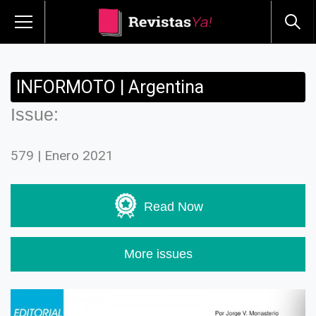
INFORMOTO | Argentina
Issue:
579 | Enero 2021
Read Now
More issues