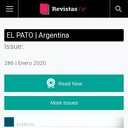
EL PATO | Argentina
Issue:
286 | Enero 2020
Read Now
More issues