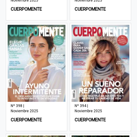
Noviembre 2025
Noviembre 2025
CUERPOMENTE
CUERPOMENTE
Nº 398 |
Nº 394 |
Noviembre 2025
Noviembre 2025
CUERPOMENTE
CUERPOMENTE