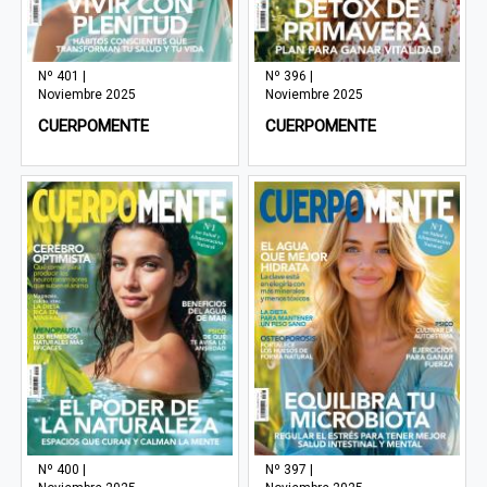
Nº 401 |
Nº 396 |
Noviembre 2025
Noviembre 2025
CUERPOMENTE
CUERPOMENTE
Nº 400 |
Nº 397 |