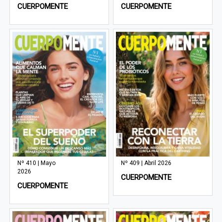
CUERPOMENTE
CUERPOMENTE
Nº 410 | Mayo
Nº 409 | Abril 2026
2026
CUERPOMENTE
CUERPOMENTE